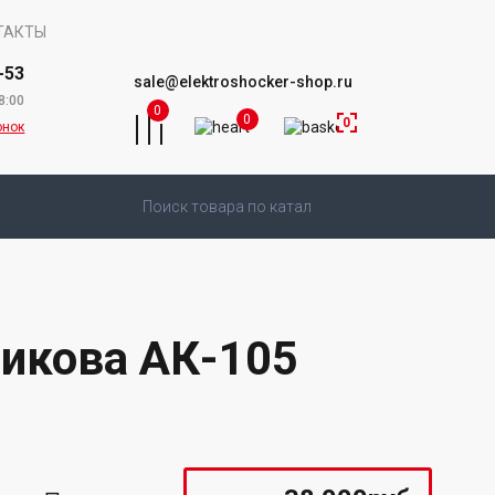
ТАКТЫ
-53
sale@elektroshocker-shop.ru
8:00
0
0
0
онок
икова АК-105