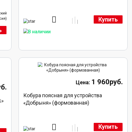
ский
Купить
сия)
ь
1 960руб.
б.
Кобура поясная для устройства
k»
«Добрыня» (формованная)
Купить