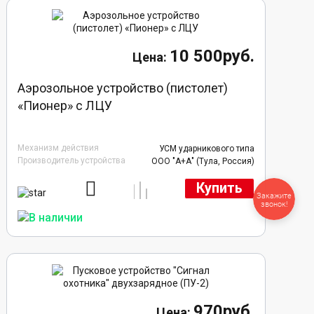
10 500руб.
Аэрозольное устройство (пистолет)
«Пионер» с ЛЦУ
Механизм действия
УСМ ударникового типа
Производитель устройства
ООО "А+А" (Тула, Россия)
Купить
Закажите
звонок!
970руб.