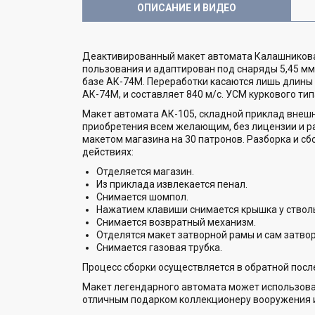
ОПИСАНИЕ И ВИДЕО
Деактивированный макет автомата Калашникова 
пользования и адаптирован под снаряды 5,45 мм
базе АК-74М. Переработки касаются лишь длины с
АК-74М, и составляет 840 м/с. УСМ куркового т
Макет автомата АК-105, складной приклад внешн
приобретения всем желающим, без лицензии и ра
макетом магазина на 30 патронов. Разборка и с
действиях:
Отделяется магазин.
Из приклада извлекается пенал.
Снимается шомпол.
Нажатием клавиши снимается крышка у ствол
Снимается возвратный механизм.
Отделятся макет затворной рамы и сам затвор
Снимается газовая трубка.
Процесс сборки осуществляется в обратной посл
Макет легендарного автомата может использоват
отличным подарком коллекционеру вооружения и