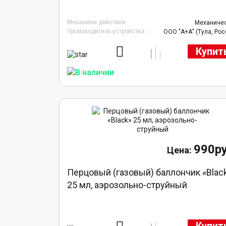
Механизм действия
Механиче
Производитель устройства
ООО "А+А" (Тула, Рос
Купит
990ру
Перцовый (газовый) баллончик «Blac
25 мл, аэрозольно-струйный