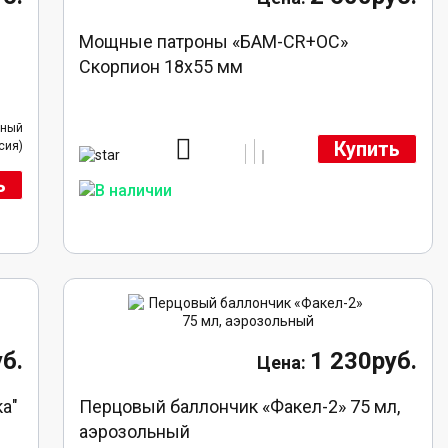
Мощные патроны «БАМ-CR+ОС»
Скорпион 18х55 мм
нный
Купить
сия)
ь
б.
1 230руб.
ка"
Перцовый баллончик «Факел-2» 75 мл,
аэрозольный