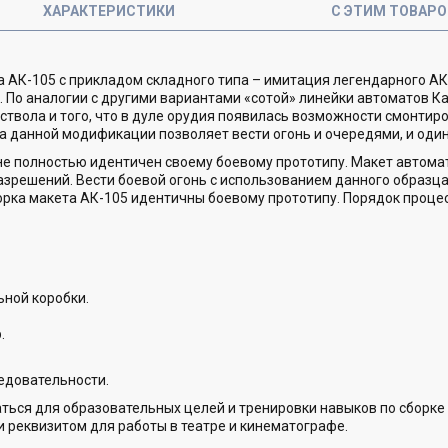
ХАРАКТЕРИСТИКИ
С ЭТИМ ТОВАР
АК-105 с прикладом складного типа – имитация легендарного АК,
. По аналогии с другими вариантами «сотой» линейки автоматов 
твола и того, что в дуле орудия появилась возможности смонтиро
ипа данной модификации позволяет вести огонь и очередями, и од
е полностью идентичен своему боевому прототипу. Макет автомат
зрешений. Вести боевой огонь с использованием данного образца
борка макета АК-105 идентичны боевому прототипу. Порядок проце
ьной коробки.
.
едовательности.
ься для образовательных целей и тренировки навыков по сборке
 реквизитом для работы в театре и кинематографе.