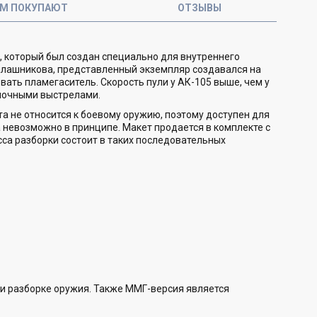
ОМ ПОКУПАЮТ
ОТЗЫВЫ
 который был создан специально для внутреннего
Калашникова, представленный экземпляр создавался на
вать пламегаситель. Скорость пули у АК-105 выше, чем у
иночными выстрелами.
а не относится к боевому оружию, поэтому доступен для
 невозможно в принципе. Макет продается в комплекте с
сса разборки состоит в таких последовательных
 и разборке оружия. Также ММГ-версия является