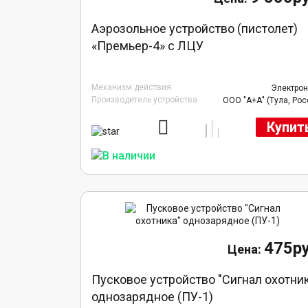
Аэрозольное устройство (пистолет)
«Премьер-4» с ЛЦУ
Механизм действия
Электро
Производитель устройства
ООО "А+А" (Тула, Рос
Купит
475ру
Пусковое устройство "Сигнал охотни
однозарядное (ПУ-1)