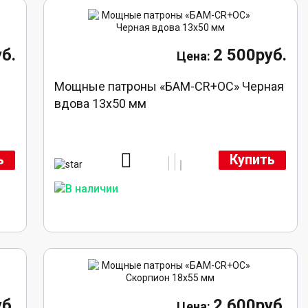
б.
2 500руб.
Мощные патроны «БАМ-CR+ОС» Черная
вдова 13х50 мм
ь
Купить
б.
2 600руб.