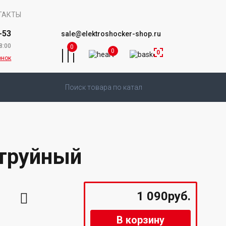
ТАКТЫ
-53
sale@elektroshocker-shop.ru
8:00
0
0
0
онок
струйный
1 090руб.
В корзину