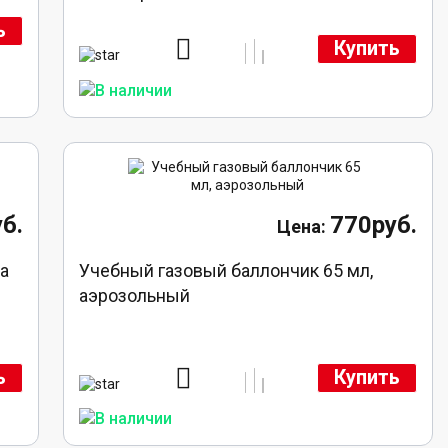
ь
Купить
б.
770руб.
а
Учебный газовый баллончик 65 мл,
аэрозольный
ь
Купить