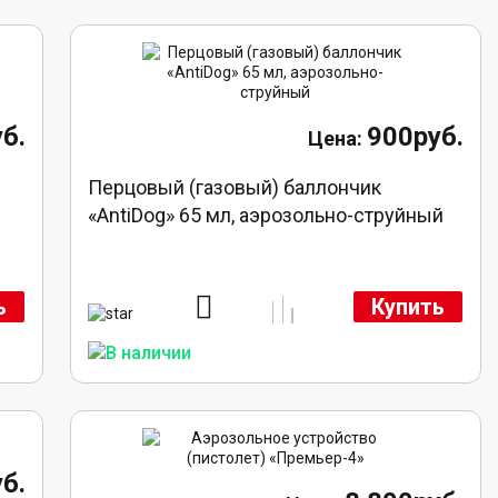
б.
900руб.
Перцовый (газовый) баллончик
«AntiDog» 65 мл, аэрозольно-струйный
ь
Купить
б.