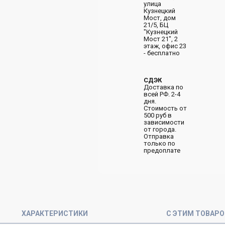
улица
Кузнецкий
Мост, дом
21/5, БЦ
"Кузнецкий
Мост 21", 2
этаж, офис 23
- бесплатно
СДЭК
Доставка по
всей РФ. 2-4
дня.
Стоимость от
500 руб в
зависимости
от города.
Отправка
только по
предоплате
ХАРАКТЕРИСТИКИ
С ЭТИМ ТОВАР