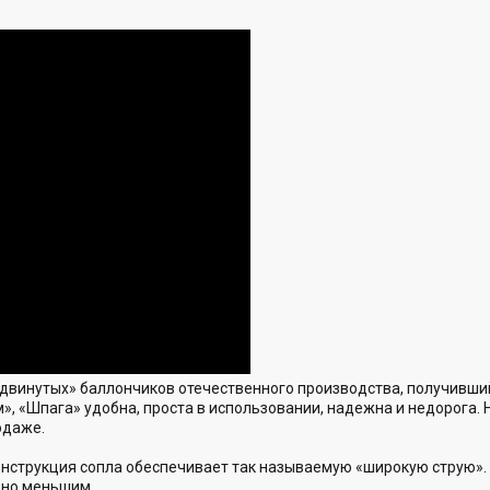
одвинутых» баллончиков отечественного производства, получивший
», «Шпага» удобна, проста в использовании, надежна и недорога.
одаже.
конструкция сопла обеспечивает так называемую «широкую струю».
ьно меньшим.