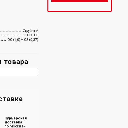
Струйный
ОC+CS
ОС (1,0) + CS (0,37)
 товара
ставке
Курьерская
доставка
по Москве -