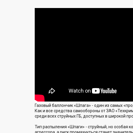
Газовый баллончик «Шпага» - один из самых «пр
Как и все средства самообороны от ЗАО «Техкрим
среди всех струйных ГБ, доступных в широкой пр
Тип распыления «Шпаги» - струйный, но особая 
агрессора, а риск промахнуться станет значител