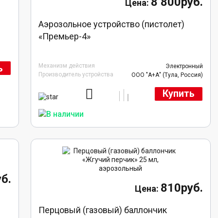
8 800руб.
Аэрозольное устройство (пистолет)
«Премьер-4»
Механизм действия
ь
Электронный
Производитель устройства
ООО "А+А" (Тула, Россия)
Купить
б.
810руб.
Перцовый (газовый) баллончик