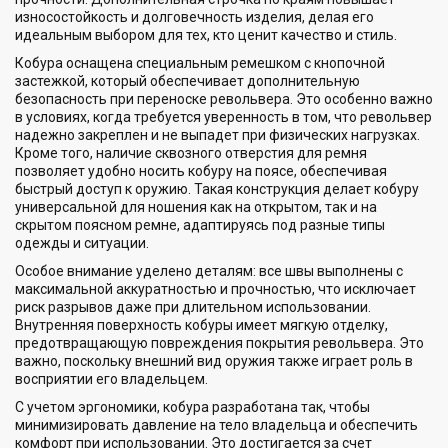
износостойкость и долговечность изделия, делая его
идеальным выбором для тех, кто ценит качество и стиль.
Кобура оснащена специальным ремешком с кнопочной
застежкой, который обеспечивает дополнительную
безопасность при переноске револьвера. Это особенно важно
в условиях, когда требуется уверенность в том, что револьвер
надежно закреплен и не выпадет при физических нагрузках.
Кроме того, наличие сквозного отверстия для ремня
позволяет удобно носить кобуру на поясе, обеспечивая
быстрый доступ к оружию. Такая конструкция делает кобуру
универсальной для ношения как на открытом, так и на
скрытом поясном ремне, адаптируясь под разные типы
одежды и ситуации.
Особое внимание уделено деталям: все швы выполнены с
максимальной аккуратностью и прочностью, что исключает
риск разрывов даже при длительном использовании.
Внутренняя поверхность кобуры имеет мягкую отделку,
предотвращающую повреждения покрытия револьвера. Это
важно, поскольку внешний вид оружия также играет роль в
восприятии его владельцем.
С учетом эргономики, кобура разработана так, чтобы
минимизировать давление на тело владельца и обеспечить
комфорт при использовании. Это достигается за счет