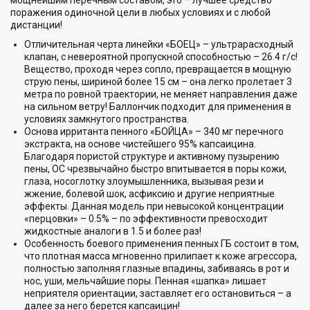
мощнейшим перечным составом, это – лучшее средство
поражения одиночной цели в любых условиях и с любой
дистанции!
Отличительная черта линейки «БОЕЦ» – ультрарасходный
клапан, с невероятной пропускной способностью – 26.4 г/с!
Вещество, проходя через сопло, превращается в мощную
струю пены, шириной более 15 см – она легко пролетает 3
метра по ровной траектории, не меняет направления даже
на сильном ветру! Баллончик подходит для применения в
условиях замкнутого пространства.
Основа ирританта пенного «БОЙЦА» – 340 мг перечного
экстракта, на основе чистейшего 95% капсаицина.
Благодаря пористой структуре и активному пузырению
пены, ОС чрезвычайно быстро впитывается в поры кожи,
глаза, носоглотку злоумышленника, вызывая рези и
жжение, болевой шок, асфиксию и другие неприятные
эффекты. Данная модель при невысокой концентрации
«перцовки» – 0.5% – по эффективности превосходит
жидкостные аналоги в 1.5 и более раз!
Особенность боевого применения пенных ГБ состоит в том,
что плотная масса мгновенно прилипает к коже агрессора,
полностью заполняя глазные впадины, забиваясь в рот и
нос, уши, мельчайшие поры. Пенная «шапка» лишает
неприятеля ориентации, заставляет его остановиться – а
далее за него берется капсаицин!